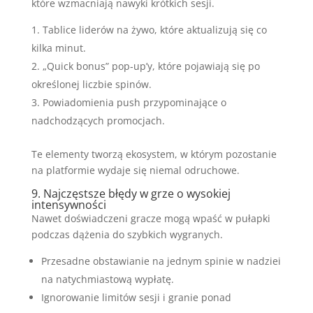
które wzmacniają nawyki krótkich sesji.
Tablice liderów na żywo, które aktualizują się co
kilka minut.
„Quick bonus” pop‑up’y, które pojawiają się po
określonej liczbie spinów.
Powiadomienia push przypominające o
nadchodzących promocjach.
Te elementy tworzą ekosystem, w którym pozostanie
na platformie wydaje się niemal odruchowe.
9. Najczęstsze błędy w grze o wysokiej
intensywności
Nawet doświadczeni gracze mogą wpaść w pułapki
podczas dążenia do szybkich wygranych.
Przesadne obstawianie na jednym spinie w nadziei
na natychmiastową wypłatę.
Ignorowanie limitów sesji i granie ponad