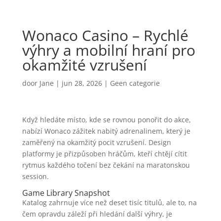
Wonaco Casino – Rychlé
výhry a mobilní hraní pro
okamžité vzrušení
door
Jane
|
jun 28, 2026
|
Geen categorie
Když hledáte místo, kde se rovnou ponořit do akce,
nabízí Wonaco zážitek nabitý adrenalinem, který je
zaměřený na okamžitý pocit vzrušení. Design
platformy je přizpůsoben hráčům, kteří chtějí cítit
rytmus každého točení bez čekání na maratonskou
session.
Game Library Snapshot
Katalog zahrnuje více než deset tisíc titulů, ale to, na
čem opravdu záleží při hledání další výhry, je