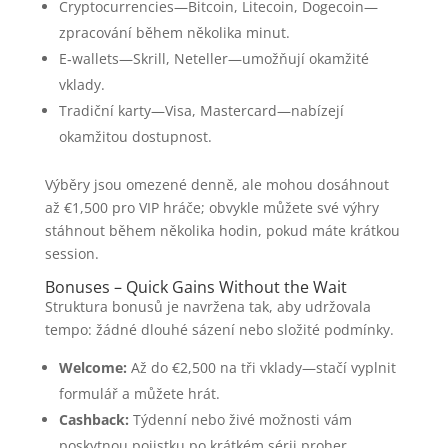
Cryptocurrencies—Bitcoin, Litecoin, Dogecoin—
zpracování během několika minut.
E‑wallets—Skrill, Neteller—umožňují okamžité
vklady.
Tradiční karty—Visa, Mastercard—nabízejí
okamžitou dostupnost.
Výběry jsou omezené denně, ale mohou dosáhnout
až €1,500 pro VIP hráče; obvykle můžete své výhry
stáhnout během několika hodin, pokud máte krátkou
session.
Bonuses – Quick Gains Without the Wait
Struktura bonusů je navržena tak, aby udržovala
tempo: žádné dlouhé sázení nebo složité podmínky.
Welcome:
Až do €2,500 na tři vklady—stačí vyplnit
formulář a můžete hrát.
Cashback:
Týdenní nebo živé možnosti vám
poskytnou pojistku po krátkém sérii proher.