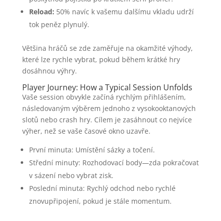
Reload:
50% navíc k vašemu dalšímu vkladu udrží
tok peněz plynulý.
Většina hráčů se zde zaměřuje na okamžité výhody,
které lze rychle vybrat, pokud během krátké hry
dosáhnou výhry.
Player Journey: How a Typical Session Unfolds
Vaše session obvykle začíná rychlým přihlášením,
následovaným výběrem jednoho z vysokooktanových
slotů nebo crash hry. Cílem je zasáhnout co nejvíce
výher, než se vaše časové okno uzavře.
První minuta: Umístění sázky a točení.
Střední minuty: Rozhodovací body—zda pokračovat
v sázení nebo vybrat zisk.
Poslední minuta: Rychlý odchod nebo rychlé
znovupřipojení, pokud je stále momentum.