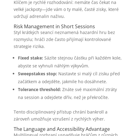
Klíčem je rychlé rozhodování: nemáte čas čekat na
velké jackpoty—jde vám o ty malé, časté zisky, které
udržují adrenalin naživu.
Risk Management in Short Sessions
Styl krátkých seancí neznamená hazardní hru bez
rozmyslu; hráči zde často přijímají kontrolované
strategie rizika.
Fixed stake:
Sázíte stejnou částku při každém kole,
abyste se vyhnuli náhlým výkyvům.
Sweepstakes stop:
Nastavte si malý cíl zisku před
začátkem a odejděte, jakmile ho dosáhnete.
Tolerance threshold:
Znáte své maximální ztráty
na session a odejdete dřív, než je překročíte.
Tento disciplinovaný přístup chrání bankroll a
zároveň umožňuje vzrušení z rychlých výher.
The Language and Accessibility Advantage
Multilingual rozhraní usnadňuje hráčům z různých