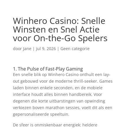
Winhero Casino: Snelle
Winsten en Snel Actie
voor On-the-Go Spelers
door
Jane
|
jul 9, 2026
|
Geen categorie
1. The Pulse of Fast‑Play Gaming
Een snelle blik op Winhero Casino onthult een lay-
out gebouwd voor de moderne thrill‑seeker. Games
laden binnen enkele seconden, en de mobiele
interface houdt alles binnen handbereik. Voor
degenen die korte uitbarstingen van opwinding
verkiezen boven marathon sessies, voelt dit als een
gepersonaliseerde speeltuin.
De sfeer is onmiskenbaar energiek: heldere