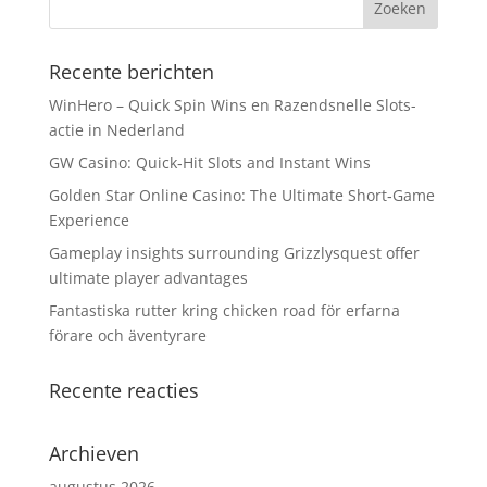
Recente berichten
WinHero – Quick Spin Wins en Razendsnelle Slots-
actie in Nederland
GW Casino: Quick‑Hit Slots and Instant Wins
Golden Star Online Casino: The Ultimate Short‑Game
Experience
Gameplay insights surrounding Grizzlysquest offer
ultimate player advantages
Fantastiska rutter kring chicken road för erfarna
förare och äventyrare
Recente reacties
Archieven
augustus 2026