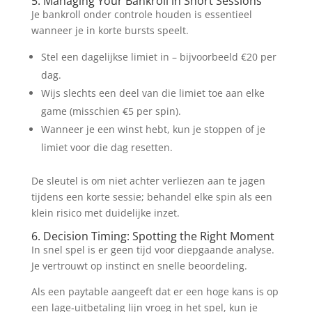
5. Managing Your Bankroll in Short Sessions
Je bankroll onder controle houden is essentieel
wanneer je in korte bursts speelt.
Stel een dagelijkse limiet in – bijvoorbeeld €20 per
dag.
Wijs slechts een deel van die limiet toe aan elke
game (misschien €5 per spin).
Wanneer je een winst hebt, kun je stoppen of je
limiet voor die dag resetten.
De sleutel is om niet achter verliezen aan te jagen
tijdens een korte sessie; behandel elke spin als een
klein risico met duidelijke inzet.
6. Decision Timing: Spotting the Right Moment
In snel spel is er geen tijd voor diepgaande analyse.
Je vertrouwt op instinct en snelle beoordeling.
Als een paytable aangeeft dat er een hoge kans is op
een lage‑uitbetaling lijn vroeg in het spel, kun je