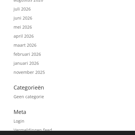
juli 2026
juni 2026
mei 2026
april 2026
maart 2026
februari 2026
januari 2026
november 2025
Categorieën
Geen categorie
Meta
Login
Vermeldingen feed