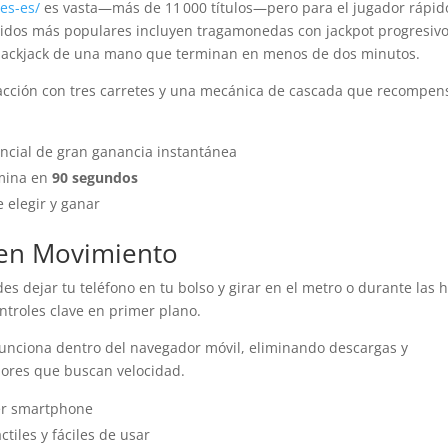
/es-es/
es vasta—más de 11 000 títulos—pero para el jugador rápid
ápidos más populares incluyen tragamonedas con jackpot progresiv
blackjack de una mano que terminan en menos de dos minutos.
e acción con tres carretes y una mecánica de cascada que recompen
ncial de gran ganancia instantánea
rmina en
90 segundos
 elegir y ganar
 en Movimiento
des dejar tu teléfono en tu bolso y girar en el metro o durante las 
ntroles clave en primer plano.
unciona dentro del navegador móvil, eliminando descargas y
dores que buscan velocidad.
ier smartphone
tiles y fáciles de usar