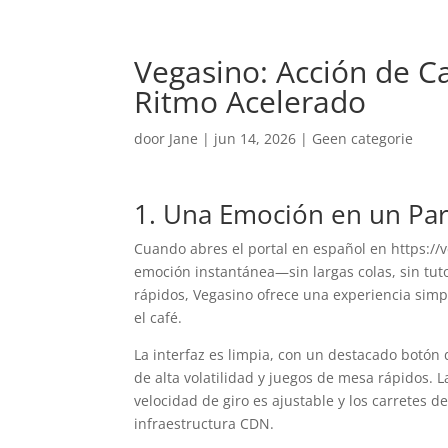
Vegasino: Acción de C
Ritmo Acelerado
door
Jane
|
jun 14, 2026
|
Geen categorie
1. Una Emoción en un Pa
Cuando abres el portal en español en https://v
emoción instantánea—sin largas colas, sin tut
rápidos, Vegasino ofrece una experiencia simp
el café.
La interfaz es limpia, con un destacado botón 
de alta volatilidad y juegos de mesa rápidos. L
velocidad de giro es ajustable y los carretes d
infraestructura CDN.