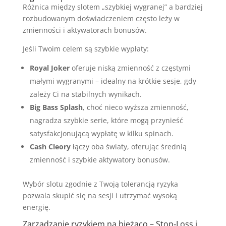
Różnica między slotem „szybkiej wygranej” a bardziej
rozbudowanym doświadczeniem często leży w
zmienności i aktywatorach bonusów.
Jeśli Twoim celem są szybkie wypłaty:
Royal Joker
oferuje niską zmienność z częstymi
małymi wygranymi – idealny na krótkie sesje, gdy
zależy Ci na stabilnych wynikach.
Big Bass Splash
, choć nieco wyższa zmienność,
nagradza szybkie serie, które mogą przynieść
satysfakcjonującą wypłatę w kilku spinach.
Cash Cleory
łączy oba światy, oferując średnią
zmienność i szybkie aktywatory bonusów.
Wybór slotu zgodnie z Twoją tolerancją ryzyka
pozwala skupić się na sesji i utrzymać wysoką
energię.
Zarządzanie ryzykiem na bieżąco – Stop‑Loss i