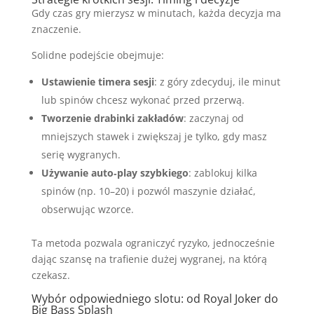
Gdy czas gry mierzysz w minutach, każda decyzja ma
znaczenie.
Solidne podejście obejmuje:
Ustawienie timera sesji
: z góry zdecyduj, ile minut
lub spinów chcesz wykonać przed przerwą.
Tworzenie drabinki zakładów
: zaczynaj od
mniejszych stawek i zwiększaj je tylko, gdy masz
serię wygranych.
Używanie auto‑play szybkiego
: zablokuj kilka
spinów (np. 10–20) i pozwól maszynie działać,
obserwując wzorce.
Ta metoda pozwala ograniczyć ryzyko, jednocześnie
dając szansę na trafienie dużej wygranej, na którą
czekasz.
Wybór odpowiedniego slotu: od Royal Joker do
Big Bass Splash