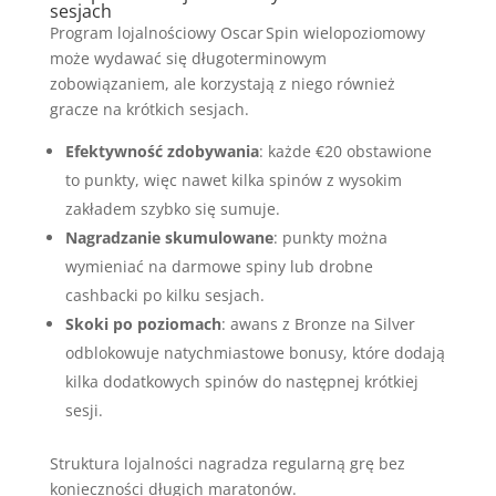
sesjach
Program lojalnościowy Oscar Spin wielopoziomowy
może wydawać się długoterminowym
zobowiązaniem, ale korzystają z niego również
gracze na krótkich sesjach.
Efektywność zdobywania
: każde €20 obstawione
to punkty, więc nawet kilka spinów z wysokim
zakładem szybko się sumuje.
Nagradzanie skumulowane
: punkty można
wymieniać na darmowe spiny lub drobne
cashbacki po kilku sesjach.
Skoki po poziomach
: awans z Bronze na Silver
odblokowuje natychmiastowe bonusy, które dodają
kilka dodatkowych spinów do następnej krótkiej
sesji.
Struktura lojalności nagradza regularną grę bez
konieczności długich maratonów.