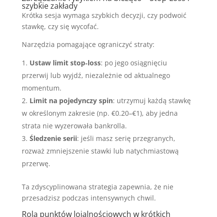
szybkie zakłady
Krótka sesja wymaga szybkich decyzji, czy podwoić
stawkę, czy się wycofać.
Narzędzia pomagające ograniczyć straty:
Ustaw limit stop‑loss
: po jego osiągnięciu
przerwij lub wyjdź, niezależnie od aktualnego
momentum.
Limit na pojedynczy spin
: utrzymuj każdą stawkę
w określonym zakresie (np. €0.20–€1), aby jedna
strata nie wyzerowała bankrolla.
Śledzenie serii
: jeśli masz serię przegranych,
rozważ zmniejszenie stawki lub natychmiastową
przerwę.
Ta zdyscyplinowana strategia zapewnia, że nie
przesadzisz podczas intensywnych chwil.
Rola punktów lojalnościowych w krótkich