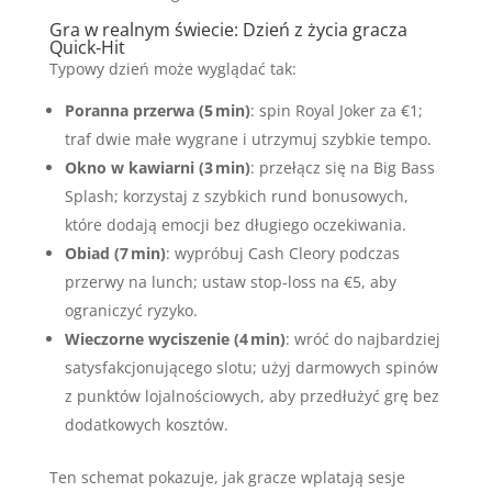
Gra w realnym świecie: Dzień z życia gracza
Quick‑Hit
Typowy dzień może wyglądać tak:
Poranna przerwa (5 min)
: spin Royal Joker za €1;
traf dwie małe wygrane i utrzymuj szybkie tempo.
Okno w kawiarni (3 min)
: przełącz się na Big Bass
Splash; korzystaj z szybkich rund bonusowych,
które dodają emocji bez długiego oczekiwania.
Obiad (7 min)
: wypróbuj Cash Cleory podczas
przerwy na lunch; ustaw stop‑loss na €5, aby
ograniczyć ryzyko.
Wieczorne wyciszenie (4 min)
: wróć do najbardziej
satysfakcjonującego slotu; użyj darmowych spinów
z punktów lojalnościowych, aby przedłużyć grę bez
dodatkowych kosztów.
Ten schemat pokazuje, jak gracze wplatają sesje