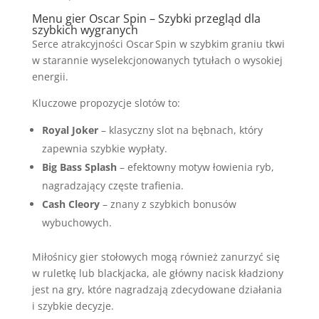
Menu gier Oscar Spin – Szybki przegląd dla
szybkich wygranych
Serce atrakcyjności Oscar Spin w szybkim graniu tkwi
w starannie wyselekcjonowanych tytułach o wysokiej
energii.
Kluczowe propozycje slotów to:
Royal Joker
– klasyczny slot na bębnach, który
zapewnia szybkie wypłaty.
Big Bass Splash
– efektowny motyw łowienia ryb,
nagradzający częste trafienia.
Cash Cleory
– znany z szybkich bonusów
wybuchowych.
Miłośnicy gier stołowych mogą również zanurzyć się
w ruletkę lub blackjacka, ale główny nacisk kładziony
jest na gry, które nagradzają zdecydowane działania
i szybkie decyzje.