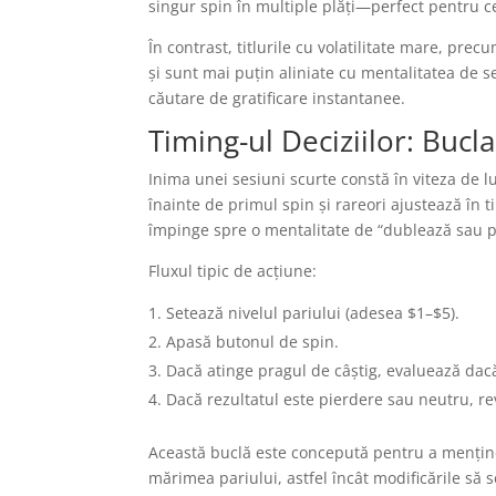
singur spin în multiple plăți—perfect pentru 
În contrast, titlurile cu volatilitate mare, pr
și sunt mai puțin aliniate cu mentalitatea de s
căutare de gratificare instantanee.
Timing-ul Deciziilor: Bucl
Inima unei sesiuni scurte constă în viteza de lua
înainte de primul spin și rareori ajustează în t
împinge spre o mentalitate de “dublează sau pi
Fluxul tipic de acțiune:
Setează nivelul pariului (adesea $1–$5).
Apasă butonul de spin.
Dacă atinge pragul de câștig, evaluează dac
Dacă rezultatul este pierdere sau neutru, rev
Această buclă este concepută pentru a menține 
mărimea pariului, astfel încât modificările să 