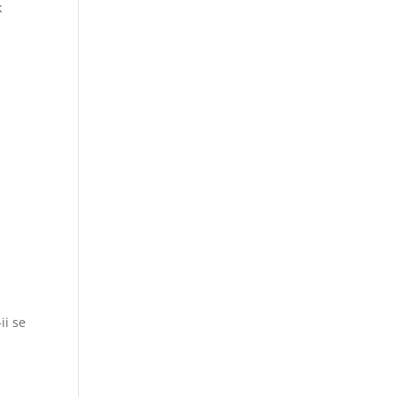
k
ii se