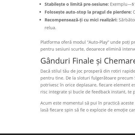
Stabilește o limită pre‑sesiune:
Exemplu—$10
Folosește auto‑stop la pragul de pierdere:
O
Recompensează‑ți cu mici realizări:
Sărbător
relua.
Platforma oferă modul “Auto‑Play” unde poți 
pentru sesiuni scurte, deoarece elimină interv
Gânduri Finale și Chemare
Dacă stilul tău de joc prosperă din rotiri rapid
pentru tine. De la sloturi fulgerătoare precu
potrivesc în orice deplasare, fiecare element e
risc integrate și bucle de feedback instant, te 
Acum este momentul să pui în practică aceste pr
lasă fiecare spin să fie o explozie de emoție ca