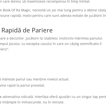
cei care doresc să maximizeze recompensa în timp limitat.
ecum Book Of Ra Magic, necesită un joc mai lung pentru a obține câști
esiune rapidă, motiv pentru care sunt adesea evitate de jucătorii î
a Rapidă de Pariere
re a deciziilor. Jucătorii își stabilesc instinctiv mărimea pariului
impul jocului, cu excepția cazului în care un câștig semnificativ îi
erzi”.
ă mărește pariul sau menține nivelul actual.
ine rapid la pariul presetat.
adrenalina ridicată. Interfața oferă ajustări cu un singur tap pen
se întâmple în milisecunde, nu în minute.