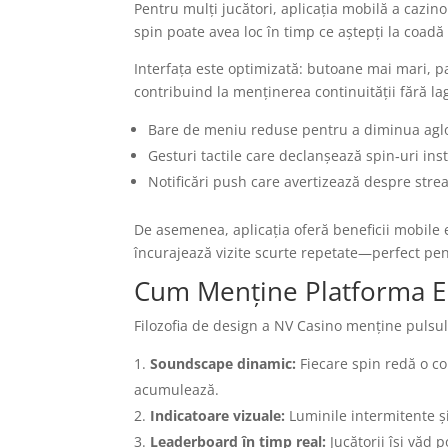
Pentru mulți jucători, aplicația mobilă a cazino
spin poate avea loc în timp ce aștepți la coadă 
Interfața este optimizată: butoane mai mari, p
contribuind la menținerea continuității fără la
Bare de meniu reduse pentru a diminua agl
Gesturi tactile care declanșează spin‑uri in
Notificări push care avertizează despre strea
De asemenea, aplicația oferă beneficii mobile
încurajează vizite scurte repetate—perfect pent
Cum Menține Platforma En
Filozofia de design a NV Casino menține pulsu
Soundscape dinamic:
Fiecare spin redă o co
acumulează.
Indicatoare vizuale:
Luminile intermitente și
Leaderboard în timp real:
Jucătorii își văd 