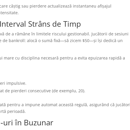
ecare câștig sau pierdere actualizează instantaneu afișajul
ntensitate.
 Interval Strâns de Timp
ivă de a rămâne în limitele riscului gestionabil. Jucătorii de sesiuni
e de bankroll: alocă o sumă fixă—să zicem $50—și își dedică un
ui mare cu disciplina necesară pentru a evita epuizarea rapidă a
teri impulsive.
t de pierderi consecutive (de exemplu, 20).
ivată pentru a impune automat această regulă, asigurând că jucător
urtă perioadă.
‑uri în Buzunar