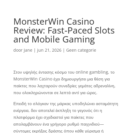
MonsterWin Casino
Review: Fast‑Paced Slots
and Mobile Gaming
door
Jane
|
jun 21, 2026
|
Geen categorie
Στον υψηλής έντασης κόσμο του online gambling, το
MonsterWin Casino έχει δημιουργήσει μια θέση για
παίκτες που λαχταρούν συνεδρίες γεμάτες αδρεναλίνη,
που ολοκληρώνονται σε λεπτά αντί για ώρες.
Επειδή το σλόγκαν της μάρκας υποδηλώνει ασταμάτητη
ενέργεια, δεν αποτελεί έκπληξη το γεγονός ότι η
πλατφόρμα έχει σχεδιαστεί για παίκτες που
απολαμβάνουν ένα γρήγορο ρυθμό παιχνιδιού—
σύντομες εκρήξεις δράσης όπου κάθε γύρισμα ή