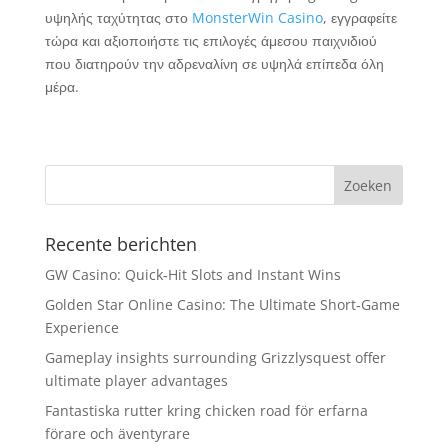
υψηλής ταχύτητας στο
MonsterWin Casino
, εγγραφείτε
τώρα και αξιοποιήστε τις επιλογές άμεσου παιχνιδιού
που διατηρούν την αδρεναλίνη σε υψηλά επίπεδα όλη
μέρα.
Recente berichten
GW Casino: Quick‑Hit Slots and Instant Wins
Golden Star Online Casino: The Ultimate Short‑Game
Experience
Gameplay insights surrounding Grizzlysquest offer
ultimate player advantages
Fantastiska rutter kring chicken road för erfarna
förare och äventyrare