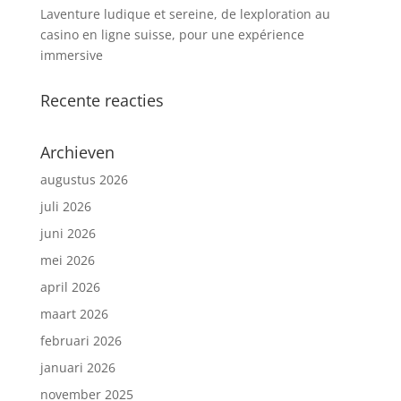
Laventure ludique et sereine, de lexploration au
casino en ligne suisse, pour une expérience
immersive
Recente reacties
Archieven
augustus 2026
juli 2026
juni 2026
mei 2026
april 2026
maart 2026
februari 2026
januari 2026
november 2025