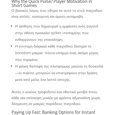
Why the Quick Pulse? Player Motivation in
Short Games
Ο βασικός λόγος που οδηγεί σε αυτό το στυλ παιχνιδιού
είναι απλός: προσμονή και άμεση ανταμοιβή.
Η αίσθηση που δημιουργεί η εμφάνιση ενός payout
στην οθόνη προκαλεί spikes ντοπαμίνης που
ενθαρρύνουν την επανάληψη.
Η σύντομη διάρκεια κάθε παιχνιδιού διατηρεί το
boredom μακριά· πάντα υπάρχει ένας ακόμα γύρος
που περιμένει.
Η φιλική διεπαφή της πλατφόρμας μειώνει τη δυσκολία
—οι παίκτες μπορούν να επιστρέψουν στην δράση
μετά από μόλις ένα λεπτό αποχής.
Αυτός ο κύκλος τροφοδοτεί ένα εθιστικό μοτίβο όπου
κάθε νέα επίσκεψη μοιάζει με φρέσνη αδρεναλίνη χωρίς
δέσμευση σε μακρές περιόδους παιχνιδιού.
Paying Up Fast: Banking Options for Instant