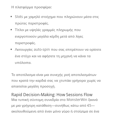
Η πλατφόρμα προσφέρει:
Slots με χαμηλό στοίχημα που πληρώνουν μέσα στις
πρώτες περιστροφές.
Τίτλοι με υψηλές γραμμές πληρωμής που
ενεργοποιούν μεγάλα κέρδη μετά από λίγες
περιστροφές.
Λειτουργίες auto‑spin που σας επιτρέπουν να ορίσετε
ένα στόχο και να αφήσετε τη μηχανή να κάνει τα
υπόλοιπα.
Το αποτέλεσμα είναι μια συνεχής ροή αποτελεσμάτων
που κρατά την καρδιά σας να χτυπάει γρήγορα χωρίς να
απαιτείται μεγάλη προσοχή.
Rapid Decision‑Making: How Sessions Flow
Μια τυπική σύντομη συνεδρία στο MonsterWin ξεκινά
με μια γρήγορη κατάθεση—συνήθως κάτω από €5—
ακολουθούμενη από έναν μόνο γύρο ή στοίχημα σε ένα