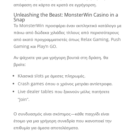
απόφαση σε κάρτα σε κρατά σε εγρήγορση.
Unleashing the Beast: MonsterWin Casino in a
Snap
Το MonsterWin προσφέρει έναν εκπληκτικό κατάλογο με
πάνω από δώδεκα χιλιάδες τίτλους από περισσότερους
από εκατό προγραμματιστές όπως Relax Gaming, Push
Gaming και Play’n GO.
Αν ψάχνετε για μια γρήγορη βουτιά στη δράση, θα
βρείτε:
Κλασικά slots με άμεσες πληρωμές.
Crash games όπου ο χρόνος μετράει αντίστροφα.
Live dealer tables που ξεκινούν μόλις πατήσετε
“Join”.
Ο συνδυασμός είναι σκόπιμος—κάθε παιχνίδι είναι
έτοιμο για μια γρήγορη συνεδρία που ικανοποιεί την
επιθυμία για άμεσα αποτελέσματα.