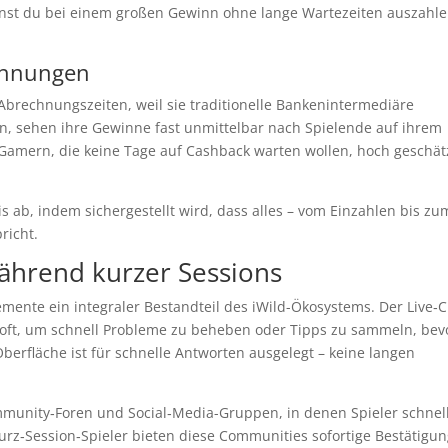
nst du bei einem großen Gewinn ohne lange Wartezeiten auszahl
echnungen
Abrechnungszeiten, weil sie traditionelle Bankenintermediäre
n, sehen ihre Gewinne fast unmittelbar nach Spielende auf ihrem
n Gamern, die keine Tage auf Cashback warten wollen, hoch geschät
 ab, indem sichergestellt wird, dass alles – vom Einzahlen bis zu
richt.
ährend kurzer Sessions
emente ein integraler Bestandteil des iWild-Ökosystems. Der Live‑C
n oft, um schnell Probleme zu beheben oder Tipps zu sammeln, bev
Oberfläche ist für schnelle Antworten ausgelegt – keine langen
ommunity‑Foren und Social‑Media-Gruppen, in denen Spieler schnel
urz‑Session‑Spieler bieten diese Communities sofortige Bestätigu