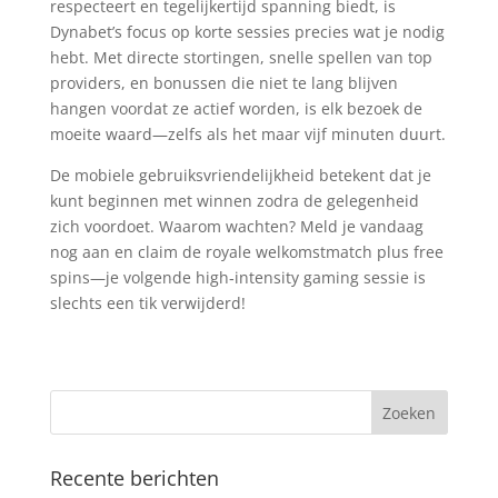
respecteert en tegelijkertijd spanning biedt, is
Dynabet’s focus op korte sessies precies wat je nodig
hebt. Met directe stortingen, snelle spellen van top
providers, en bonussen die niet te lang blijven
hangen voordat ze actief worden, is elk bezoek de
moeite waard—zelfs als het maar vijf minuten duurt.
De mobiele gebruiksvriendelijkheid betekent dat je
kunt beginnen met winnen zodra de gelegenheid
zich voordoet. Waarom wachten? Meld je vandaag
nog aan en claim de royale welkomstmatch plus free
spins—je volgende high‑intensity gaming sessie is
slechts een tik verwijderd!
Recente berichten