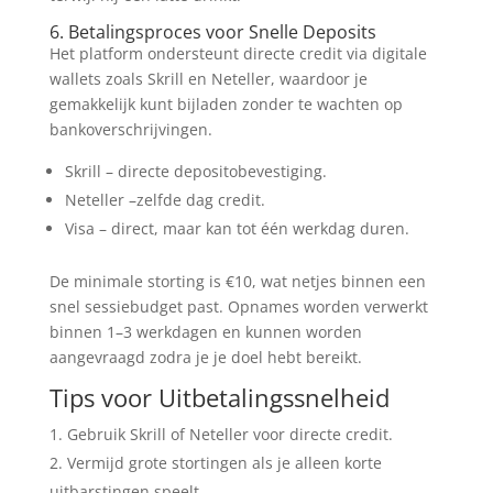
6. Betalingsproces voor Snelle Deposits
Het platform ondersteunt directe credit via digitale
wallets zoals Skrill en Neteller, waardoor je
gemakkelijk kunt bijladen zonder te wachten op
bankoverschrijvingen.
Skrill – directe depositobevestiging.
Neteller –zelfde dag credit.
Visa – direct, maar kan tot één werkdag duren.
De minimale storting is €10, wat netjes binnen een
snel sessiebudget past. Opnames worden verwerkt
binnen 1–3 werkdagen en kunnen worden
aangevraagd zodra je je doel hebt bereikt.
Tips voor Uitbetalingssnelheid
Gebruik Skrill of Neteller voor directe credit.
Vermijd grote stortingen als je alleen korte
uitbarstingen speelt.