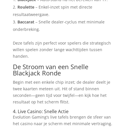
Roulette
– Enkel‑inzet spin met directe
resultaatweergave.
Baccarat
– Snelle dealer-cyclus met minimale
onderbreking.
Deze tafels zijn perfect voor spelers die strategisch
willen spelen zonder lange wachttijden tussen
handen.
De Stroom van een Snelle
Blackjack Ronde
Begin met een enkele chip inzet; de dealer deelt je
twee kaarten meteen uit. Hit of stand binnen
seconden—geen tijd voor twijfel—en kijk hoe het
resultaat op het scherm flitst.
4. Live Casino: Snelle Actie
Evolution Gaming’s live tafels brengen de sfeer van
het casino naar je scherm met minimale vertraging.