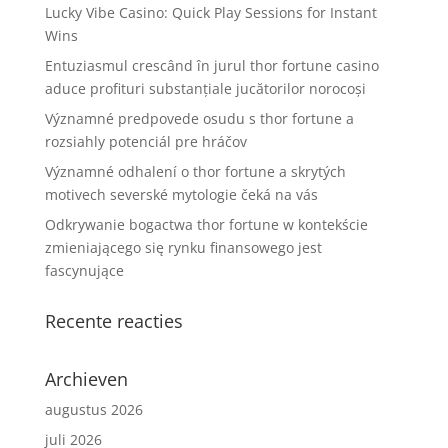
Lucky Vibe Casino: Quick Play Sessions for Instant
Wins
Entuziasmul crescând în jurul thor fortune casino
aduce profituri substanțiale jucătorilor norocoși
Významné predpovede osudu s thor fortune a
rozsiahly potenciál pre hráčov
Významné odhalení o thor fortune a skrytých
motivech severské mytologie čeká na vás
Odkrywanie bogactwa thor fortune w kontekście
zmieniającego się rynku finansowego jest
fascynujące
Recente reacties
Archieven
augustus 2026
juli 2026