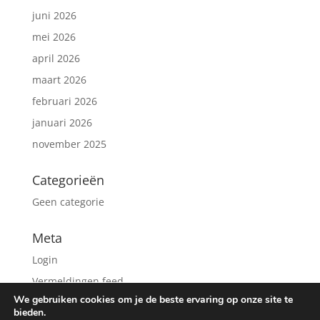
juni 2026
mei 2026
april 2026
maart 2026
februari 2026
januari 2026
november 2025
Categorieën
Geen categorie
Meta
Login
Vermeldingen feed
We gebruiken cookies om je de beste ervaring op onze site te
Reacties feed
bieden.