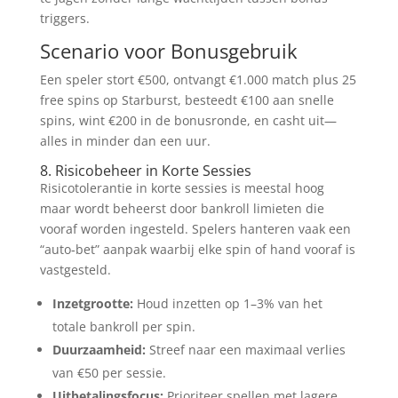
triggers.
Scenario voor Bonusgebruik
Een speler stort €500, ontvangt €1.000 match plus 25
free spins op Starburst, besteedt €100 aan snelle
spins, wint €200 in de bonusronde, en casht uit—
alles in minder dan een uur.
8. Risicobeheer in Korte Sessies
Risicotolerantie in korte sessies is meestal hoog
maar wordt beheerst door bankroll limieten die
vooraf worden ingesteld. Spelers hanteren vaak een
“auto‑bet” aanpak waarbij elke spin of hand vooraf is
vastgesteld.
Inzetgrootte:
Houd inzetten op 1–3% van het
totale bankroll per spin.
Duurzaamheid:
Streef naar een maximaal verlies
van €50 per sessie.
Uitbetalingsfocus:
Prioriteer spellen met lagere