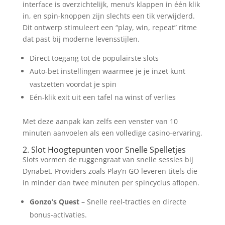
interface is overzichtelijk, menu’s klappen in één klik
in, en spin-knoppen zijn slechts een tik verwijderd.
Dit ontwerp stimuleert een “play, win, repeat” ritme
dat past bij moderne levensstijlen.
Direct toegang tot de populairste slots
Auto‑bet instellingen waarmee je je inzet kunt
vastzetten voordat je spin
Eén‑klik exit uit een tafel na winst of verlies
Met deze aanpak kan zelfs een venster van 10
minuten aanvoelen als een volledige casino-ervaring.
2. Slot Hoogtepunten voor Snelle Spelletjes
Slots vormen de ruggengraat van snelle sessies bij
Dynabet. Providers zoals Play’n GO leveren titels die
in minder dan twee minuten per spincyclus aflopen.
Gonzo’s Quest
– Snelle reel-tracties en directe
bonus-activaties.