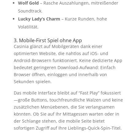
Wolf Gold
– Rasche Auszahlungen, mitreißender
Soundtrack.
Lucky Lady’s Charm
– Kurze Runden, hohe
Volatilität.
3. Mobile‑First Spiel ohne App
Casinia glänzt auf Mobilgeräten dank einer
optimierten Website, die nahtlos auf iOS- und
Android-Browsern funktioniert. Keine dedizierte App
bedeutet geringeren Download-Aufwand: Einfach
Browser öffnen, einloggen und innerhalb von
Sekunden spielen.
Das mobile Interface bleibt auf “Fast Play” fokussiert
—große Buttons, touchfreundliche Walzen und keine
zusätzlichen Menüebenen, die Sie verlangsamen
könnten. Ob Sie auf Ihr Mittagessen warten oder in
der Schlange stehen, die mobile Seite bietet
sofortigen Zugriff auf Ihre Lieblings‑Quick‑Spin‑Titel.