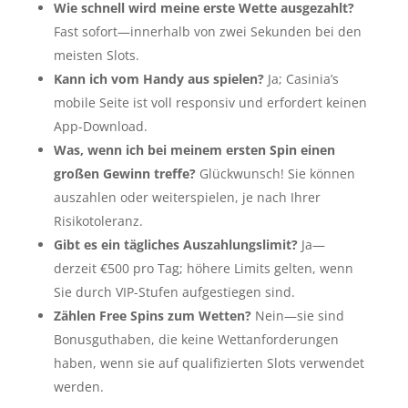
Wie schnell wird meine erste Wette ausgezahlt?
Fast sofort—innerhalb von zwei Sekunden bei den
meisten Slots.
Kann ich vom Handy aus spielen?
Ja; Casinia’s
mobile Seite ist voll responsiv und erfordert keinen
App-Download.
Was, wenn ich bei meinem ersten Spin einen
großen Gewinn treffe?
Glückwunsch! Sie können
auszahlen oder weiterspielen, je nach Ihrer
Risikotoleranz.
Gibt es ein tägliches Auszahlungslimit?
Ja—
derzeit €500 pro Tag; höhere Limits gelten, wenn
Sie durch VIP-Stufen aufgestiegen sind.
Zählen Free Spins zum Wetten?
Nein—sie sind
Bonusguthaben, die keine Wettanforderungen
haben, wenn sie auf qualifizierten Slots verwendet
werden.