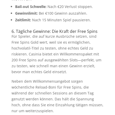
Bail‑out Schwelle:
Nach €20 Verlust stoppen.
Gewinnlimit:
Bei €100 Gewinn auszahlen.
Zeitlimit:
Nach 15 Minuten Spiel pausieren.
6. Tägliche Gewinne: Die Kraft der Free Spins
Für Spieler, die auf kurze Ausbrüche setzen, sind
Free Spins Gold wert, weil sie es ermöglichen,
hochvolatil‑Titel zu testen, ohne echtes Geld zu
riskieren. Casinia bietet ein Willkommenspaket mit
200 Free Spins auf ausgewählten Slots—perfekt, um
zu testen, wie schnell man einen Gewinn erzielt,
bevor man echtes Geld einsetzt.
Neben dem Willkommensangebot sorgen
wöchentliche Reload-Boni für Free Spins, die
während der schnellen Sessions an diesem Tag
genutzt werden können. Das hält die Spannung
hoch, ohne dass Sie eine Einzahlung tätigen müssen,
nur um weiterzuspielen.