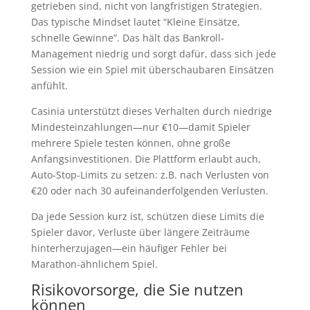
getrieben sind, nicht von langfristigen Strategien.
Das typische Mindset lautet “Kleine Einsätze,
schnelle Gewinne”. Das hält das Bankroll-
Management niedrig und sorgt dafür, dass sich jede
Session wie ein Spiel mit überschaubaren Einsätzen
anfühlt.
Casinia unterstützt dieses Verhalten durch niedrige
Mindesteinzahlungen—nur €10—damit Spieler
mehrere Spiele testen können, ohne große
Anfangsinvestitionen. Die Plattform erlaubt auch,
Auto‑Stop‑Limits zu setzen: z.B. nach Verlusten von
€20 oder nach 30 aufeinanderfolgenden Verlusten.
Da jede Session kurz ist, schützen diese Limits die
Spieler davor, Verluste über längere Zeiträume
hinterherzujagen—ein häufiger Fehler bei
Marathon‑ähnlichem Spiel.
Risikovorsorge, die Sie nutzen
können