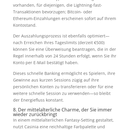
vorhanden, für diejenigen, die Lightning-fast-
Transaktionen bevorzugen; Bitcoin- oder
Ethereum‑Einzahlungen erscheinen sofort auf Ihrem
Kontostand.
Der Auszahlungsprozess ist ebenfalls optimiert—
nach Erreichen Ihres Tageslimits (derzeit €500)
können Sie eine Überweisung beantragen, die in der
Regel innerhalb von 24 Stunden erfolgt, wenn Sie Ihr
Konto per E-Mail bestätigt haben.
Dieses schnelle Banking ermöglicht es Spielern, ihre
Gewinne aus kurzen Sessions zügig auf ihre
persönlichen Konten zu transferieren oder für eine
weitere schnelle Session zu verwenden—so bleibt
der Energiefluss konstant.
8. Der mittelalterliche Charme, der Sie immer
wieder zurückbringt
In einem mittelalterlichen Fantasy-Setting gestaltet,
nutzt Casinia eine reichhaltige Farbpalette und