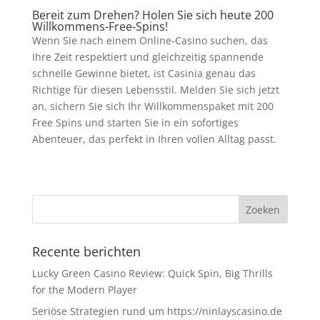
Bereit zum Drehen? Holen Sie sich heute 200
Willkommens-Free-Spins!
Wenn Sie nach einem Online‑Casino suchen, das
Ihre Zeit respektiert und gleichzeitig spannende
schnelle Gewinne bietet, ist Casinia genau das
Richtige für diesen Lebensstil. Melden Sie sich jetzt
an, sichern Sie sich Ihr Willkommenspaket mit 200
Free Spins und starten Sie in ein sofortiges
Abenteuer, das perfekt in Ihren vollen Alltag passt.
Recente berichten
Lucky Green Casino Review: Quick Spin, Big Thrills
for the Modern Player
Seriöse Strategien rund um https://ninlayscasino.de