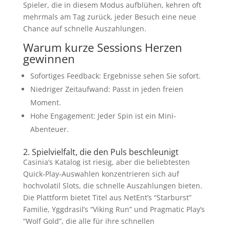
Spieler, die in diesem Modus aufblühen, kehren oft
mehrmals am Tag zurück, jeder Besuch eine neue
Chance auf schnelle Auszahlungen.
Warum kurze Sessions Herzen
gewinnen
Sofortiges Feedback: Ergebnisse sehen Sie sofort.
Niedriger Zeitaufwand: Passt in jeden freien
Moment.
Hohe Engagement: Jeder Spin ist ein Mini-
Abenteuer.
2. Spielvielfalt, die den Puls beschleunigt
Casinia’s Katalog ist riesig, aber die beliebtesten
Quick‑Play‑Auswahlen konzentrieren sich auf
hochvolatil Slots, die schnelle Auszahlungen bieten.
Die Plattform bietet Titel aus NetEnt’s “Starburst”
Familie, Yggdrasil’s “Viking Run” und Pragmatic Play’s
“Wolf Gold”, die alle für ihre schnellen