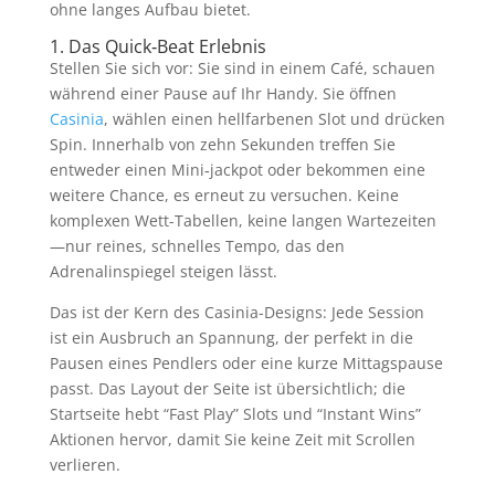
ohne langes Aufbau bietet.
1. Das Quick‑Beat Erlebnis
Stellen Sie sich vor: Sie sind in einem Café, schauen
während einer Pause auf Ihr Handy. Sie öffnen
Casinia
, wählen einen hellfarbenen Slot und drücken
Spin. Innerhalb von zehn Sekunden treffen Sie
entweder einen Mini‑jackpot oder bekommen eine
weitere Chance, es erneut zu versuchen. Keine
komplexen Wett-Tabellen, keine langen Wartezeiten
—nur reines, schnelles Tempo, das den
Adrenalinspiegel steigen lässt.
Das ist der Kern des Casinia-Designs: Jede Session
ist ein Ausbruch an Spannung, der perfekt in die
Pausen eines Pendlers oder eine kurze Mittagspause
passt. Das Layout der Seite ist übersichtlich; die
Startseite hebt “Fast Play” Slots und “Instant Wins”
Aktionen hervor, damit Sie keine Zeit mit Scrollen
verlieren.