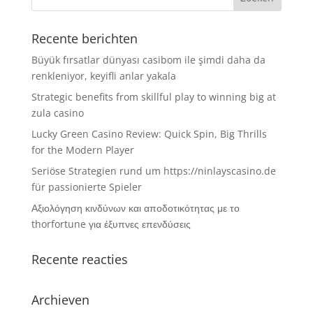
Recente berichten
Büyük fırsatlar dünyası casibom ile şimdi daha da
renkleniyor, keyifli anlar yakala
Strategic benefits from skillful play to winning big at
zula casino
Lucky Green Casino Review: Quick Spin, Big Thrills
for the Modern Player
Seriöse Strategien rund um https://ninlayscasino.de
für passionierte Spieler
Αξιολόγηση κινδύνων και αποδοτικότητας με το
thorfortune για έξυπνες επενδύσεις
Recente reacties
Archieven