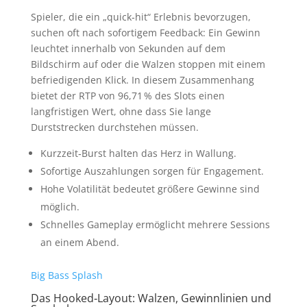
Spieler, die ein „quick‑hit“ Erlebnis bevorzugen,
suchen oft nach sofortigem Feedback: Ein Gewinn
leuchtet innerhalb von Sekunden auf dem
Bildschirm auf oder die Walzen stoppen mit einem
befriedigenden Klick. In diesem Zusammenhang
bietet der RTP von 96,71 % des Slots einen
langfristigen Wert, ohne dass Sie lange
Durststrecken durchstehen müssen.
Kurzzeit‑Burst halten das Herz in Wallung.
Sofortige Auszahlungen sorgen für Engagement.
Hohe Volatilität bedeutet größere Gewinne sind
möglich.
Schnelles Gameplay ermöglicht mehrere Sessions
an einem Abend.
Big Bass Splash
Das Hooked‑Layout: Walzen, Gewinnlinien und