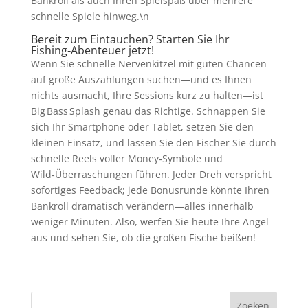
Bankroll als auch Ihren Spielspaß über mehrere
schnelle Spiele hinweg.\n
Bereit zum Eintauchen? Starten Sie Ihr
Fishing‑Abenteuer jetzt!
Wenn Sie schnelle Nervenkitzel mit guten Chancen
auf große Auszahlungen suchen—und es Ihnen
nichts ausmacht, Ihre Sessions kurz zu halten—ist
Big Bass Splash genau das Richtige. Schnappen Sie
sich Ihr Smartphone oder Tablet, setzen Sie den
kleinen Einsatz, und lassen Sie den Fischer Sie durch
schnelle Reels voller Money‑Symbole und
Wild‑Überraschungen führen. Jeder Dreh verspricht
sofortiges Feedback; jede Bonusrunde könnte Ihren
Bankroll dramatisch verändern—alles innerhalb
weniger Minuten. Also, werfen Sie heute Ihre Angel
aus und sehen Sie, ob die großen Fische beißen!