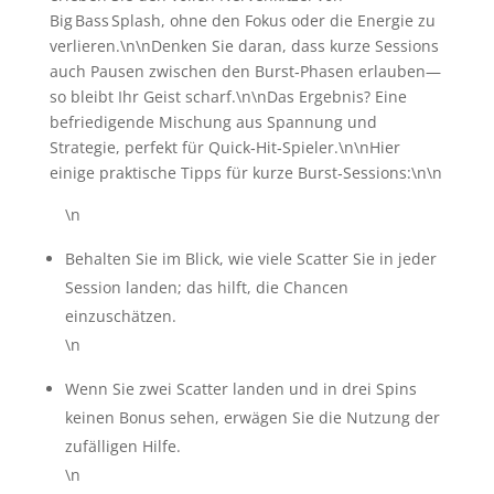
Big Bass Splash, ohne den Fokus oder die Energie zu
verlieren.\n\nDenken Sie daran, dass kurze Sessions
auch Pausen zwischen den Burst‑Phasen erlauben—
so bleibt Ihr Geist scharf.\n\nDas Ergebnis? Eine
befriedigende Mischung aus Spannung und
Strategie, perfekt für Quick‑Hit‑Spieler.\n\nHier
einige praktische Tipps für kurze Burst‑Sessions:\n\n
\n
Behalten Sie im Blick, wie viele Scatter Sie in jeder
Session landen; das hilft, die Chancen
einzuschätzen.
\n
Wenn Sie zwei Scatter landen und in drei Spins
keinen Bonus sehen, erwägen Sie die Nutzung der
zufälligen Hilfe.
\n