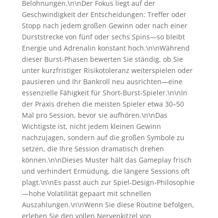
Belohnungen.\n\nDer Fokus liegt auf der
Geschwindigkeit der Entscheidungen: Treffer oder
Stopp nach jedem großen Gewinn oder nach einer
Durststrecke von fünf oder sechs Spins—so bleibt
Energie und Adrenalin konstant hoch.\n\nWährend
dieser Burst‑Phasen bewerten Sie ständig, ob Sie
unter kurzfristiger Risikotoleranz weiterspielen oder
pausieren und Ihr Bankroll neu ausrichten—eine
essenzielle Fähigkeit für Short‑Burst‑Spieler.\n\nIn
der Praxis drehen die meisten Spieler etwa 30–50
Mal pro Session, bevor sie aufhören.\n\nDas
Wichtigste ist, nicht jedem kleinen Gewinn
nachzujagen, sondern auf die großen Symbole zu
setzen, die Ihre Session dramatisch drehen
können.\n\nDieses Muster hält das Gameplay frisch
und verhindert Ermüdung, die längere Sessions oft
plagt.\n\nEs passt auch zur Spiel‑Design‑Philosophie
—hohe Volatilität gepaart mit schnellen
Auszahlungen.\n\nWenn Sie diese Routine befolgen,
erleben Sie den vollen Nervenkitzel von