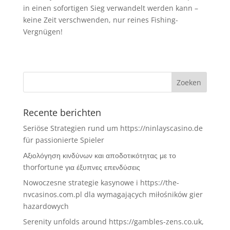
in einen sofortigen Sieg verwandelt werden kann –
keine Zeit verschwenden, nur reines Fishing-
Vergnügen!
Recente berichten
Seriöse Strategien rund um https://ninlayscasino.de
für passionierte Spieler
Αξιολόγηση κινδύνων και αποδοτικότητας με το
thorfortune για έξυπνες επενδύσεις
Nowoczesne strategie kasynowe i https://the-
nvcasinos.com.pl dla wymagających miłośników gier
hazardowych
Serenity unfolds around https://gambles-zens.co.uk,