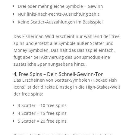
Drei oder mehr gleiche Symbole = Gewinn
Nur links‑nach‑rechts‑Ausrichtung zählt
Keine Scatter-Auszahlungen im Basisspiel
Das Fisherman-Wild erscheint nur während der free
spins und ersetzt alle Symbole außer Scatter und
Money-Symbolen. Das hält das Basisspiel einfach,
fügt aber bei Aktivierung des Bonusmodus eine
zusätzliche Spannungsebene hinzu.
4. Free Spins – Dein Schnell‑Gewinn‑Tor
Das Erscheinen von Scatter-Symbolen (Hooked Fish
Icons) ist der direkte Einstieg in die High-Stakes-Welt
der free spins:
3 Scatter = 10 free spins
4 Scatter = 15 free spins
5 Scatter = 20 free spins