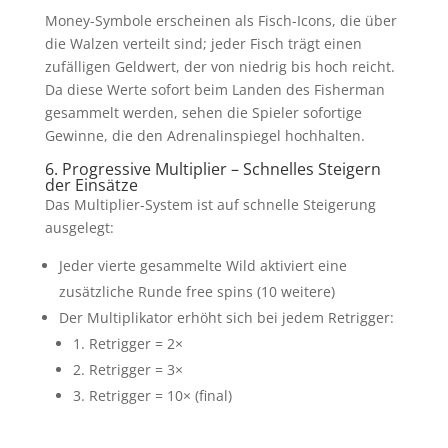
Money-Symbole erscheinen als Fisch-Icons, die über
die Walzen verteilt sind; jeder Fisch trägt einen
zufälligen Geldwert, der von niedrig bis hoch reicht.
Da diese Werte sofort beim Landen des Fisherman
gesammelt werden, sehen die Spieler sofortige
Gewinne, die den Adrenalinspiegel hochhalten.
6. Progressive Multiplier – Schnelles Steigern
der Einsätze
Das Multiplier-System ist auf schnelle Steigerung
ausgelegt:
Jeder vierte gesammelte Wild aktiviert eine
zusätzliche Runde free spins (10 weitere)
Der Multiplikator erhöht sich bei jedem Retrigger:
1. Retrigger = 2×
2. Retrigger = 3×
3. Retrigger = 10× (final)