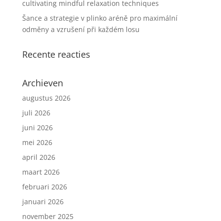
cultivating mindful relaxation techniques
Šance a strategie v plinko aréně pro maximální
odměny a vzrušení při každém losu
Recente reacties
Archieven
augustus 2026
juli 2026
juni 2026
mei 2026
april 2026
maart 2026
februari 2026
januari 2026
november 2025