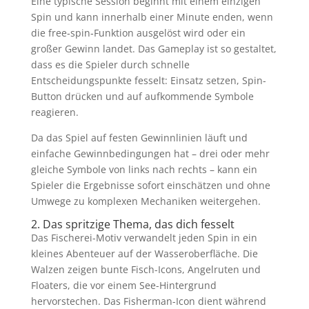
Eine typische Session beginnt mit einem einzigen
Spin und kann innerhalb einer Minute enden, wenn
die free‑spin‑Funktion ausgelöst wird oder ein
großer Gewinn landet. Das Gameplay ist so gestaltet,
dass es die Spieler durch schnelle
Entscheidungspunkte fesselt: Einsatz setzen, Spin-
Button drücken und auf aufkommende Symbole
reagieren.
Da das Spiel auf festen Gewinnlinien läuft und
einfache Gewinnbedingungen hat – drei oder mehr
gleiche Symbole von links nach rechts – kann ein
Spieler die Ergebnisse sofort einschätzen und ohne
Umwege zu komplexen Mechaniken weitergehen.
2. Das spritzige Thema, das dich fesselt
Das Fischerei-Motiv verwandelt jeden Spin in ein
kleines Abenteuer auf der Wasseroberfläche. Die
Walzen zeigen bunte Fisch-Icons, Angelruten und
Floaters, die vor einem See-Hintergrund
hervorstechen. Das Fisherman-Icon dient während