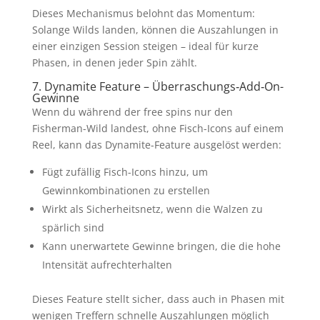
Dieses Mechanismus belohnt das Momentum:
Solange Wilds landen, können die Auszahlungen in
einer einzigen Session steigen – ideal für kurze
Phasen, in denen jeder Spin zählt.
7. Dynamite Feature – Überraschungs‑Add‑On-
Gewinne
Wenn du während der free spins nur den
Fisherman-Wild landest, ohne Fisch-Icons auf einem
Reel, kann das Dynamite-Feature ausgelöst werden:
Fügt zufällig Fisch-Icons hinzu, um
Gewinnkombinationen zu erstellen
Wirkt als Sicherheitsnetz, wenn die Walzen zu
spärlich sind
Kann unerwartete Gewinne bringen, die die hohe
Intensität aufrechterhalten
Dieses Feature stellt sicher, dass auch in Phasen mit
wenigen Treffern schnelle Auszahlungen möglich