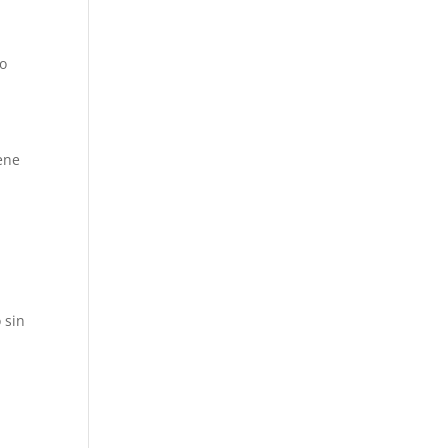
ro
iene
 sin