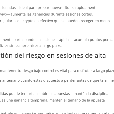
ccionadas—ideal para probar nuevos títulos rápidamente.
ivo—aumenta las ganancias durante sesiones cortas.
regulares de crypto en efectivo que se pueden recoger en menos 
plemente participando en sesiones rápidas—acumula puntos por c
icios sin compromisos a largo plazo.
tión del riesgo en sesiones de alta
ntener tu riesgo bajo control es vital para disfrutar a largo plaz
 antemano cuánto estás dispuesto a perder antes de que termine
idas puede tentarte a subir las apuestas—mantén la disciplina.
ues una ganancia temprana, mantén el tamaño de la apuesta
éntrate en ganancias pequeñas y constantes que refuercen el rit