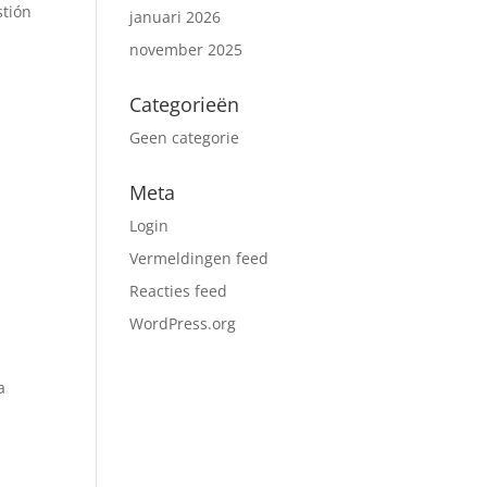
stión
januari 2026
november 2025
Categorieën
Geen categorie
Meta
Login
Vermeldingen feed
Reacties feed
WordPress.org
a