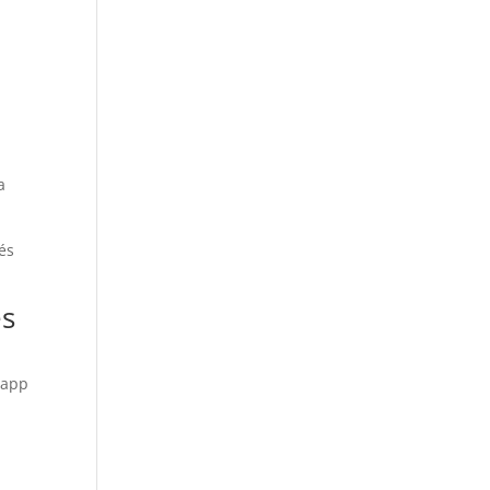
a
és
es
 app