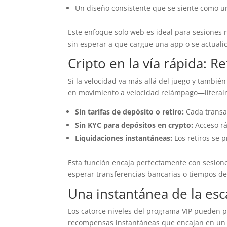
Un diseño consistente que se siente como 
Este enfoque solo web es ideal para sesiones 
sin esperar a que cargue una app o se actualic
Cripto en la vía rápida: R
Si la velocidad va más allá del juego y tambié
en movimiento a velocidad relámpago—literal
Sin tarifas de depósito o retiro:
Cada transac
Sin KYC para depósitos en crypto:
Acceso rá
Liquidaciones instantáneas:
Los retiros se 
Esta función encaja perfectamente con sesione
esperar transferencias bancarias o tiempos de
Una instantánea de la esca
Los catorce niveles del programa VIP pueden pa
recompensas instantáneas que encajan en un e