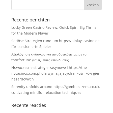
Recente berichten
Lucky Green Casino Review: Quick Spin, Big Thrills
for the Modern Player
Seriöse Strategien rund um https://ninlayscasino.de
für passionierte Spieler
Αξιολόγηση κινδύνων και αποδοτικότητας με το
thorfortune για έξυπνες επενδύσεις
Nowoczesne strategie kasynowe i https://the-
nvcasinos.com.pl dla wymagających miłośników gier
hazardowych
Serenity unfolds around https://gambles-zens.co.uk,
cultivating mindful relaxation techniques
Recente reacties