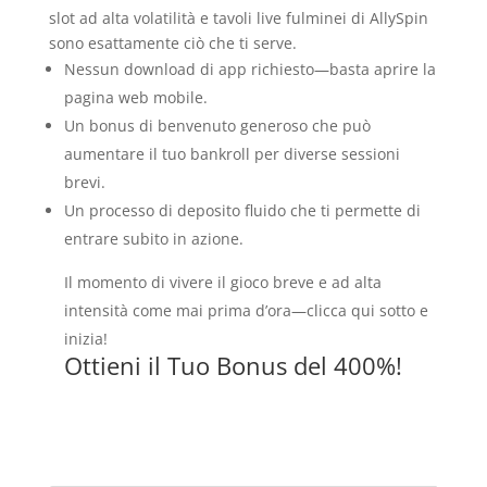
slot ad alta volatilità e tavoli live fulminei di AllySpin
sono esattamente ciò che ti serve.
Nessun download di app richiesto—basta aprire la
pagina web mobile.
Un bonus di benvenuto generoso che può
aumentare il tuo bankroll per diverse sessioni
brevi.
Un processo di deposito fluido che ti permette di
entrare subito in azione.
Il momento di vivere il gioco breve e ad alta
intensità come mai prima d’ora—clicca qui sotto e
inizia!
Ottieni il Tuo Bonus del 400%!