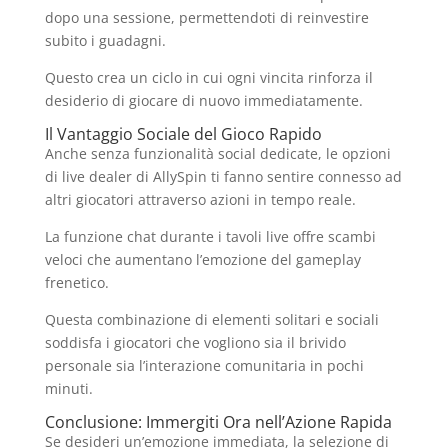
dopo una sessione, permettendoti di reinvestire
subito i guadagni.
Questo crea un ciclo in cui ogni vincita rinforza il
desiderio di giocare di nuovo immediatamente.
Il Vantaggio Sociale del Gioco Rapido
Anche senza funzionalità social dedicate, le opzioni
di live dealer di AllySpin ti fanno sentire connesso ad
altri giocatori attraverso azioni in tempo reale.
La funzione chat durante i tavoli live offre scambi
veloci che aumentano l’emozione del gameplay
frenetico.
Questa combinazione di elementi solitari e sociali
soddisfa i giocatori che vogliono sia il brivido
personale sia l’interazione comunitaria in pochi
minuti.
Conclusione: Immergiti Ora nell’Azione Rapida
Se desideri un’emozione immediata, la selezione di